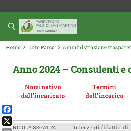
Home
Ente Parco
Amministrazione traspare
Anno 2024 – Consulenti e co
Nominativo
Termini
dell’incaricato
dell’incarico
Facebook
NICOLA SEGATTA
Interventi didattici di
X