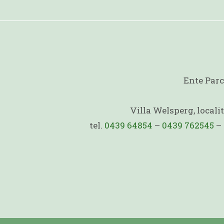
Ente Parc
Villa Welsperg, local
tel.
0439 64854
–
0439 762545
–