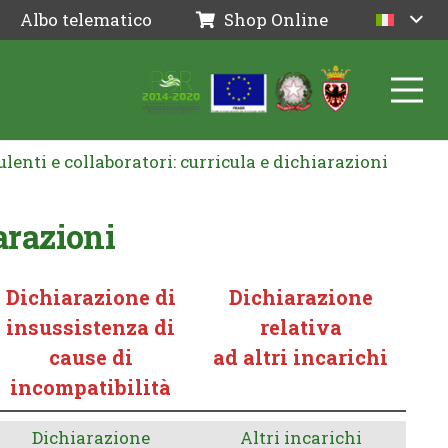
Albo telematico
Shop Online
enti e collaboratori: curricula e dichiarazioni
arazioni
Dichiarazione di
Dichiarazione
insussistenza di
relativa
cause di
ad altri incarichi
incompatibilità
Dichiarazione
Altri incarichi