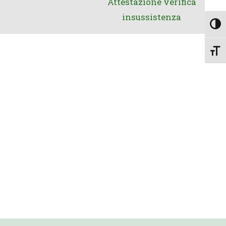
Attestazione verifica
insussistenza
Attiv
Attiv