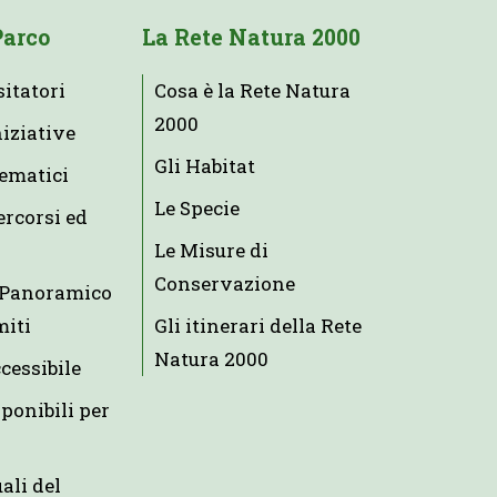
Parco
La Rete Natura 2000
sitatori
Cosa è la Rete Natura
2000
niziative
Gli Habitat
tematici
Le Specie
ercorsi ed
Le Misure di
Conservazione
e Panoramico
miti
Gli itinerari della Rete
Natura 2000
ccessibile
ponibili per
uali del