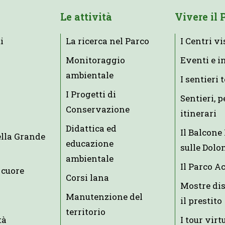
Le attività
Vivere il 
i
La ricerca nel Parco
I Centri vi
Monitoraggio
Eventi e i
ambientale
I sentieri 
I Progetti di
Sentieri, p
Conservazione
itinerari
Didattica ed
Il Balcon
ella Grande
educazione
sulle Dolo
ambientale
Il Parco A
 cuore
Corsi lana
Mostre dis
Manutenzione del
il prestito
territorio
tà
I tour virt