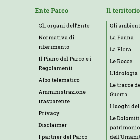
Ente Parco
Il territorio
Gli organi dell’Ente
Gli ambient
Normativa di
La Fauna
riferimento
La Flora
Il Piano del Parco e i
Le Rocce
Regolamenti
L’Idrologia
Albo telematico
Le tracce d
Amministrazione
Guerra
trasparente
I luoghi del
Privacy
Le Dolomiti
Disclaimer
patrimonio
I partner del Parco
dell’Umani