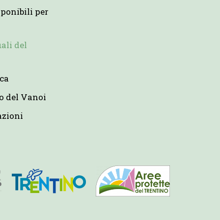
ponibili per
uali del
eca
o del Vanoi
azioni