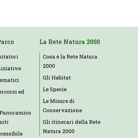
Parco
La Rete Natura 2000
sitatori
Cosa è la Rete Natura
2000
niziative
Gli Habitat
tematici
Le Specie
ercorsi ed
Le Misure di
Conservazione
e Panoramico
miti
Gli itinerari della Rete
Natura 2000
ccessibile