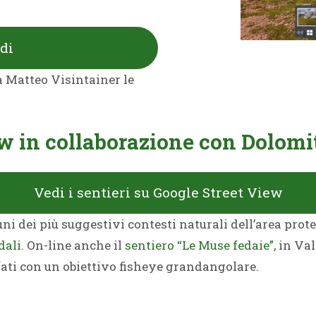
adi
a Matteo Visintainer le
iew in collaborazione con Dolom
Vedi i sentieri su Google Street View
ni dei più suggestivi contesti naturali dell’area prote
dali
. On-line anche il
sentiero “Le Muse fedaie”
, in Va
afati con un obiettivo fisheye grandangolare.