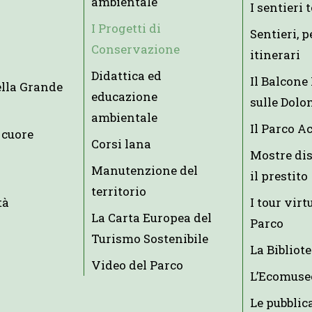
ambientale
I sentieri 
I Progetti di
Sentieri, p
Conservazione
itinerari
Didattica ed
Il Balcon
ella Grande
educazione
sulle Dolo
ambientale
Il Parco A
 cuore
Corsi lana
Mostre dis
Manutenzione del
il prestito
territorio
tà
I tour virt
La Carta Europea del
Parco
Turismo Sostenibile
La Bibliot
Video del Parco
L’Ecomuse
Le pubblic