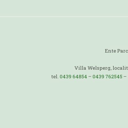
Ente Parc
Villa Welsperg, local
tel.
0439 64854
–
0439 762545
–