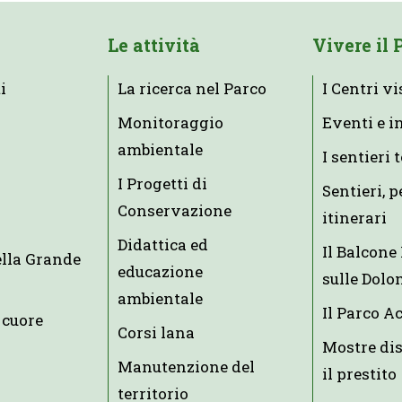
Le attività
Vivere il 
i
La ricerca nel Parco
I Centri vi
Monitoraggio
Eventi e i
ambientale
I sentieri 
I Progetti di
Sentieri, p
Conservazione
itinerari
Didattica ed
Il Balcon
ella Grande
educazione
sulle Dolo
ambientale
Il Parco A
 cuore
Corsi lana
Mostre dis
Manutenzione del
il prestito
territorio