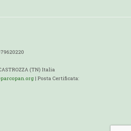
1379620220
 CASTROZZA (TN) Italia
@parcopan.org
| Posta Certificata: