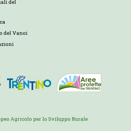
uali del
eca
o del Vanoi
azioni
peo Agricolo per lo Sviluppo Rurale