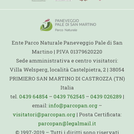
Ente Parco Naturale Paneveggio Pale di San
Martino | P.IVA 01379620220
Sede amministrativa e centro visitatori:
Villa Welsperg, località Castelpietra, 2 | 38054
PRIMIERO SAN MARTINO DI CASTROZZA (TN)
Italia
tel.
0439 64854
–
0439 762545
–
0439 026289
|
email:
info@parcopan.org
–
visitatori@parcopan.org
| Posta Certificata:
parcopan@legalmail.it
© 1997-2019 – Tutti i diritti sono riservati