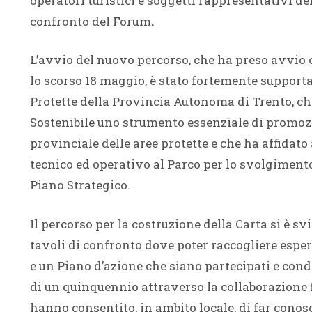
operatori turistici e soggetti rappresentativi del 
confronto del Forum
.
L’avvio del nuovo percorso, che ha preso avvio 
lo scorso 18 maggio, è stato fortemente supporta
Protette della Provincia Autonoma di Trento, ch
Sostenibile uno strumento essenziale di promozi
provinciale delle aree protette e che ha affidat
tecnico ed operativo al Parco per lo svolgimento
Piano Strategico.
Il percorso per la costruzione della Carta si è s
tavoli di confronto dove poter raccogliere esper
e un Piano d’azione che siano partecipati e condiv
di un quinquennio attraverso la collaborazione f
hanno consentito, in ambito locale, di far conos