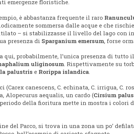
ti emergenze floristiche.
empio, è abbastanza frequente il raro
Ranunculu
riodicamente sommersa dalle acque e che rischie
lato – si stabilizzasse il livello del lago con in
cua presenza di
Sparganium emersum
, forse orm
 qui, probabilmente, l’unica presenza di tutto 
naphalium uliginosum
. Rispettivamente su tor
la palustris
e
Rorippa islandica
.
ci (Carex canescens, C. echinata, C. irrigua, C. ros
a, Alopecurus aequalis, un cardo (
Cirsium palus
periodo della fioritura mette in mostra i colori de
ine del Parco, si trova in una zona un po’ defila
Rosso, bell’esempio di cariceto-sfagneto.