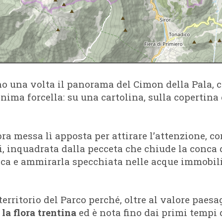
o una volta il panorama del Cimon della Pala, ch
nima forcella: su una cartolina, sulla copertina d
a messa lì apposta per attirare l’attenzione, con
i, inquadrata dalla pecceta che chiude la conca 
tica e ammirarla specchiata nelle acque immobili
 territorio del Parco perché, oltre al valore paesa
la flora trentina
ed è nota fino dai primi tempi d