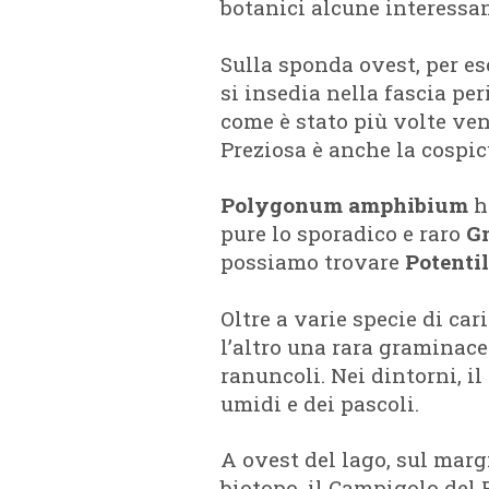
botanici alcune interessan
Sulla sponda ovest, per es
si insedia nella fascia pe
come è stato più volte venti
Preziosa è anche la cospi
Polygonum amphibium
ha
pure lo sporadico e raro
G
possiamo trovare
Potentil
Oltre a varie specie di cari
l’altro una rara graminace
ranuncoli. Nei dintorni, il 
umidi e dei pascoli.
A ovest del lago, sul marg
biotopo, il Campigolo del 