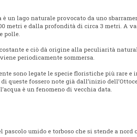
ta è un lago naturale provocato da uno sbarrame
0 metri e dalla profondità di circa 3 metri. A va
e polle.
 costante e ciò dà origine alla peculiarità natural
e viene periodicamente sommersa.
te sono legate le specie floristiche più rare e i
 di queste fossero note già dall’inizio dell’Otto
dell’acqua è un fenomeno di vecchia data.
nel pascolo umido e torboso che si stende a nord