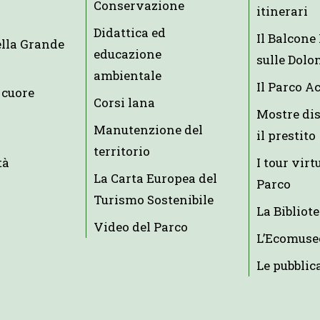
Conservazione
itinerari
Didattica ed
Il Balcon
ella Grande
educazione
sulle Dolo
ambientale
Il Parco A
 cuore
Corsi lana
Mostre dis
Manutenzione del
il prestito
territorio
tà
I tour virt
La Carta Europea del
Parco
Turismo Sostenibile
La Bibliot
Video del Parco
L’Ecomuse
Le pubblic