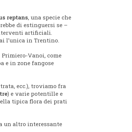
s reptans
, una specie che
rebbe di estinguersi se –
terventi artificiali.
ai l’unica in Trentino.
il Primiero-Vanoi, come
ba e in zone fangose
trata, ecc.), troviamo fra
tre
) e varie potentille e
lla tipica flora dei prati
ta un altro interessante