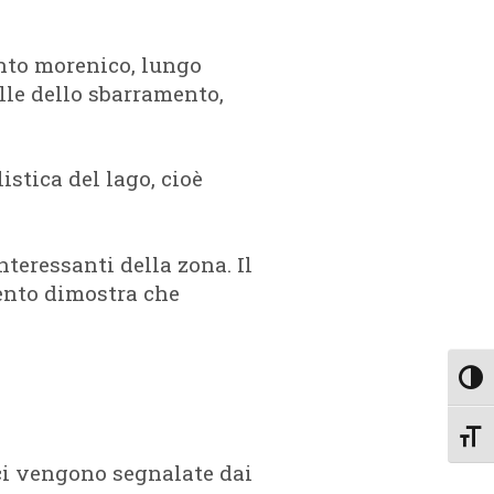
nto morenico, lungo
lle dello sbarramento,
istica del lago, cioè
nteressanti della zona. Il
cento dimostra che
Attiv
Attiv
 ci vengono segnalate dai