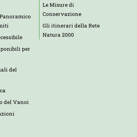
Le Misure di
Conservazione
e Panoramico
miti
Gli itinerari della Rete
Natura 2000
ccessibile
ponibili per
uali del
eca
o del Vanoi
azioni