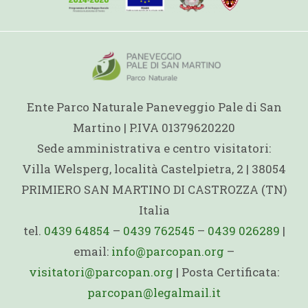
Ente Parco Naturale Paneveggio Pale di San
Martino | P.IVA 01379620220
Sede amministrativa e centro visitatori:
Villa Welsperg, località Castelpietra, 2 | 38054
PRIMIERO SAN MARTINO DI CASTROZZA (TN)
Italia
tel.
0439 64854
–
0439 762545
–
0439 026289
|
email:
info@parcopan.org
–
visitatori@parcopan.org
| Posta Certificata:
parcopan@legalmail.it