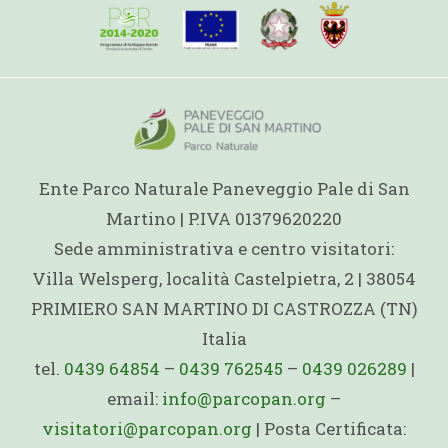
Ente Parco Naturale Paneveggio Pale di San
Martino | P.IVA 01379620220
Sede amministrativa e centro visitatori:
Villa Welsperg, località Castelpietra, 2 | 38054
PRIMIERO SAN MARTINO DI CASTROZZA (TN)
Italia
tel.
0439 64854
–
0439 762545
–
0439 026289
|
email:
info@parcopan.org
–
visitatori@parcopan.org
| Posta Certificata: