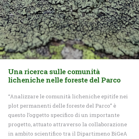
Una ricerca sulle comunità
licheniche nelle foreste del Parco
“Analizzare le comunità licheniche epitife nei
plot permanenti delle foreste del Parco” è
questo l’oggetto specifico di un importante
progetto, attuato attraverso la collaborazione
in ambito scientifico tra il Dipartimeno BiGeA