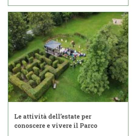
Le attività dell’estate per
conoscere e vivere il Parco