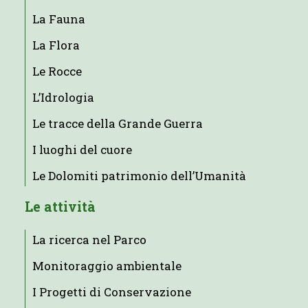
La Fauna
La Flora
Le Rocce
L’Idrologia
Le tracce della Grande Guerra
I luoghi del cuore
Le Dolomiti patrimonio dell’Umanità
Le attività
La ricerca nel Parco
Monitoraggio ambientale
I Progetti di Conservazione