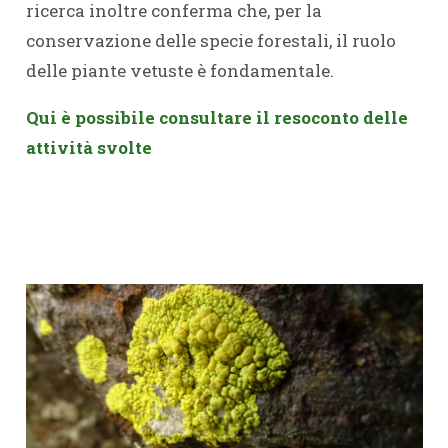
ricerca inoltre conferma che, per la
conservazione delle specie forestali, il ruolo
delle piante vetuste è fondamentale.
Qui è possibile consultare il resoconto delle
attività svolte