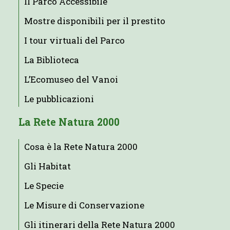
Il Parco Accessibile
Mostre disponibili per il prestito
I tour virtuali del Parco
La Biblioteca
L’Ecomuseo del Vanoi
Le pubblicazioni
La Rete Natura 2000
Cosa è la Rete Natura 2000
Gli Habitat
Le Specie
Le Misure di Conservazione
Gli itinerari della Rete Natura 2000