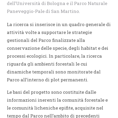
dell’Università di Bologna e il Parco Naturale
Paneveggio-Pale di San Martino.
La ricerca si inserisce in un quadro generale di
attività volte a supportare le strategie
gestionali del Parco finalizzate alla
conservazione delle specie, degli habitat e dei
processi ecologici. In particolare, la ricerca
riguarda gli ambienti forestali le cui
dinamiche temporali sono monitorate dal
Parco all’interno di plot permanenti.
Le basi del progetto sono costituite dalle
informazioni inerenti la comunità forestale e
le comunità licheniche epifite, acquisite nel
tempo dal Parco nell’ambito di precedenti