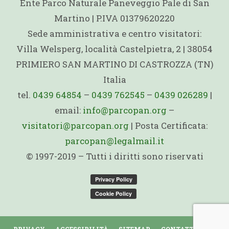
Ente Parco Naturale Paneveggio Pale di San
Martino | P.IVA 01379620220
Sede amministrativa e centro visitatori:
Villa Welsperg, località Castelpietra, 2 | 38054
PRIMIERO SAN MARTINO DI CASTROZZA (TN)
Italia
tel.
0439 64854
–
0439 762545
–
0439 026289
|
email:
info@parcopan.org
–
visitatori@parcopan.org
| Posta Certificata:
parcopan@legalmail.it
© 1997-2019 – Tutti i diritti sono riservati
PRIVACY
ACCESSIBILITÀ
SITEMAP
CONTATTI