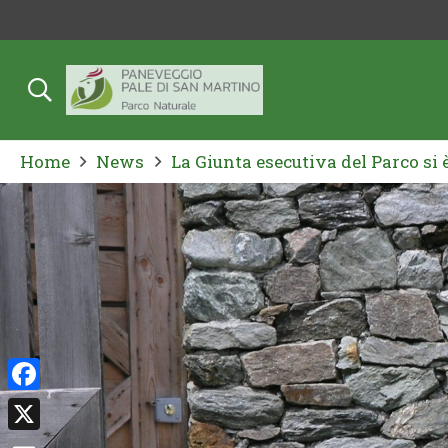
Home
News
La Giunta esecutiva del Parco si 
Facebook
X