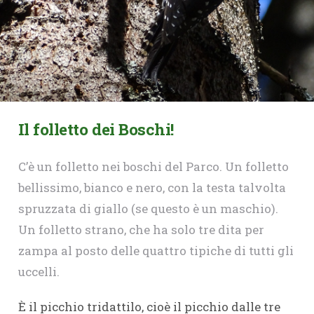
Il folletto dei Boschi!
C’è un folletto nei boschi del Parco. Un folletto
bellissimo, bianco e nero, con la testa talvolta
spruzzata di giallo (se questo è un maschio).
Un folletto strano, che ha solo tre dita per
zampa al posto delle quattro tipiche di tutti gli
uccelli.
È il picchio tridattilo, cioè il picchio dalle tre