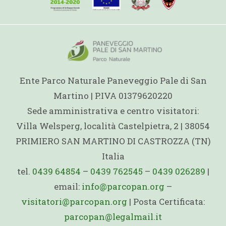
Ente Parco Naturale Paneveggio Pale di San
Martino | P.IVA 01379620220
Sede amministrativa e centro visitatori:
Villa Welsperg, località Castelpietra, 2 | 38054
PRIMIERO SAN MARTINO DI CASTROZZA (TN)
Italia
tel.
0439 64854
–
0439 762545
–
0439 026289
|
email:
info@parcopan.org
–
visitatori@parcopan.org
| Posta Certificata:
parcopan@legalmail.it