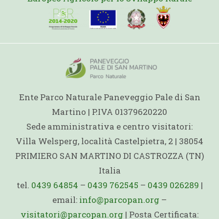
Ente Parco Naturale Paneveggio Pale di San
Martino | P.IVA 01379620220
Sede amministrativa e centro visitatori:
Villa Welsperg, località Castelpietra, 2 | 38054
PRIMIERO SAN MARTINO DI CASTROZZA (TN)
Italia
tel.
0439 64854
–
0439 762545
–
0439 026289
|
email:
info@parcopan.org
–
visitatori@parcopan.org
| Posta Certificata: