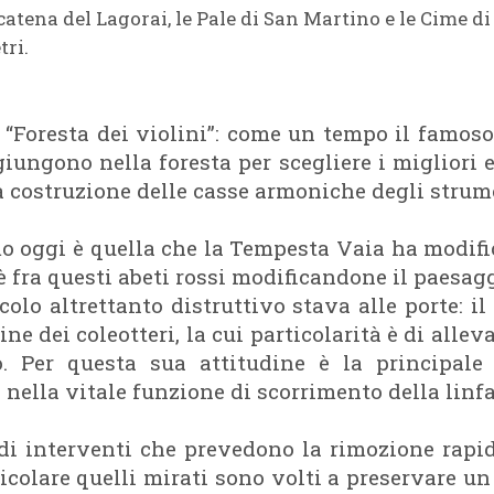
catena del Lagorai, le Pale di San Martino e le Cime d
tri.
“Foresta dei violini”: come un tempo il famoso 
 giungono nella foresta per scegliere i migliori 
a costruzione delle casse armoniche degli strum
o oggi è quella che la Tempesta Vaia ha modifica
è fra questi abeti rossi modificandone il paesagg
olo altrettanto distruttivo stava alle porte: il
ne dei coleotteri, la cui particolarità è di allev
so. Per questa sua attitudine è la principal
o nella vitale funzione di scorrimento della linfa
 di interventi che prevedono la rimozione rapid
ticolare quelli mirati sono volti a preservare 