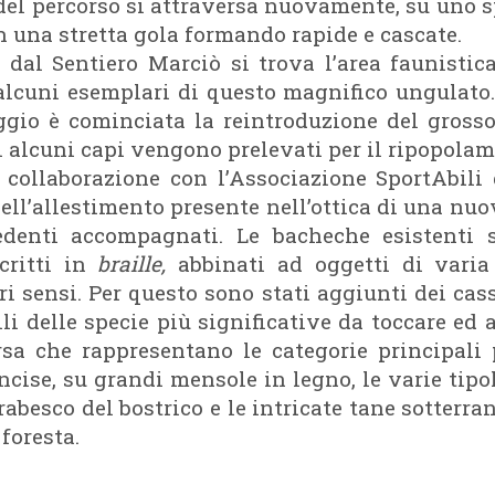
 del percorso si attraversa nuovamente, su uno 
in una stretta gola formando rapide e cascate.
dal Sentiero Marciò si trova l’area faunistica
alcuni esemplari di questo magnifico ungulato.
ggio è cominciata la reintroduzione del gros
i alcuni capi vengono prelevati per il ripopolame
 collaborazione con l’Associazione SportAbili 
ell’allestimento presente nell’ottica di una nuo
denti accompagnati. Le bacheche esistenti s
critti in
braille,
abbinati ad oggetti di varia
i sensi. Per questo sono stati aggiunti dei casse
ili delle specie più significative da toccare e
rsa che rappresentano le categorie principali p
incise, su grandi mensole in legno, le varie tipol
arabesco del bostrico e le intricate tane sotterra
foresta.