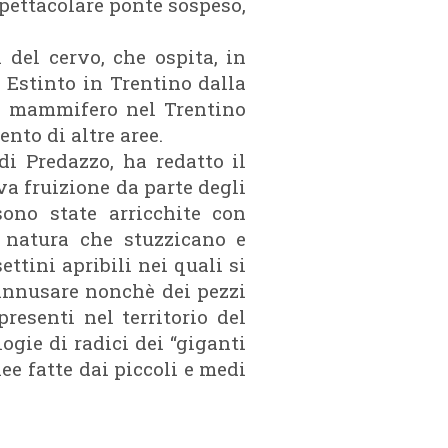
spettacolare ponte sospeso,
 del cervo, che ospita, in
 Estinto in Trentino dalla
so mammifero nel Trentino
nto di altre aree.
di Predazzo, ha redatto il
va fruizione da parte degli
ono state arricchite con
 natura che stuzzicano e
ttini apribili nei quali si
d annusare nonchè dei pezzi
resenti nel territorio del
ogie di radici dei “giganti
nee fatte dai piccoli e medi