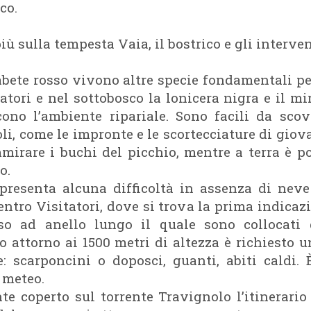
co.
iù sulla tempesta Vaia, il bostrico e gli interven
’abete rosso vivono altre specie fondamentali per 
atori e nel sottobosco la lonicera nigra e il mirt
cono l’ambiente ripariale. Sono facili da scov
li, come le impronte e le scortecciature di giova
irare i buchi del picchio, mentre a terra è po
o.
presenta alcuna difficoltà in assenza di neve
ntro Visitatori, dove si trova la prima indicaz
so ad anello lungo il quale sono collocati d
o attorno ai 1500 metri di altezza è richiesto
e: scarponcini o doposci, guanti, abiti caldi.
 meteo.
te coperto sul torrente Travignolo l’itinerario 