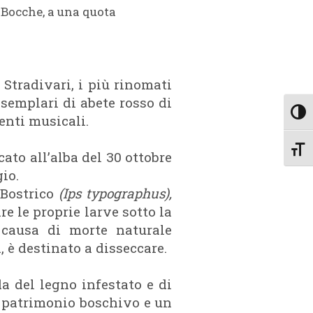
i Bocche, a una quota
Stradivari, i più rinomati
esemplari di abete rosso di
Attiv
enti musicali.
Attiv
to all’alba del 30 ottobre
io.
 Bostrico
(Ips typographus),
are le proprie larve sotto la
e causa di morte naturale
, è destinato a disseccare.
a del legno infestato e di
un patrimonio boschivo e un