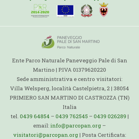
Ente Parco Naturale Paneveggio Pale di San
Martino | P.IVA 01379620220
Sede amministrativa e centro visitatori:
Villa Welsperg, località Castelpietra, 2 | 38054
PRIMIERO SAN MARTINO DI CASTROZZA (TN)
Italia
tel.
0439 64854
–
0439 762545
–
0439 026289
|
email:
info@parcopan.org
–
visitatori@parcopan.org
| Posta Certificata: