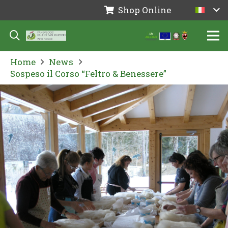
Shop Online
Home
News
Sospeso il Corso “Feltro & Benessere”