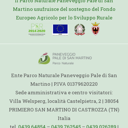
Il Parco Naturale Paneveggio Pale di San
Martino usufruisce del sostegno del Fondo
Europeo Agricolo per lo Sviluppo Rurale
Ente Parco Naturale Paneveggio Pale di San
Martino | P.IVA 01379620220
Sede amministrativa e centro visitatori:
Villa Welsperg, località Castelpietra, 2 | 38054
PRIMIERO SAN MARTINO DI CASTROZZA (TN)
Italia
tel.
0439 64854
–
0439 762545
–
0439 026289
|