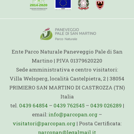
Ente Parco Naturale Paneveggio Pale di San
Martino | P.IVA 01379620220
Sede amministrativa e centro visitatori:
Villa Welsperg, località Castelpietra, 2 | 38054
PRIMIERO SAN MARTINO DI CASTROZZA (TN)
Italia
tel.
0439 64854
–
0439 762545
–
0439 026289
|
email:
info@parcopan.org
–
visitatori@parcopan.org
| Posta Certificata:
parcopan@legalmail.it