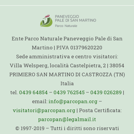
Ente Parco Naturale Paneveggio Pale di San
Martino | P.IVA 01379620220
Sede amministrativa e centro visitatori:
Villa Welsperg, località Castelpietra, 2 | 38054
PRIMIERO SAN MARTINO DI CASTROZZA (TN)
Italia
tel.
0439 64854
–
0439 762545
–
0439 026289
|
email:
info@parcopan.org
–
visitatori@parcopan.org
| Posta Certificata:
parcopan@legalmail.it
© 1997-2019 – Tutti i diritti sono riservati