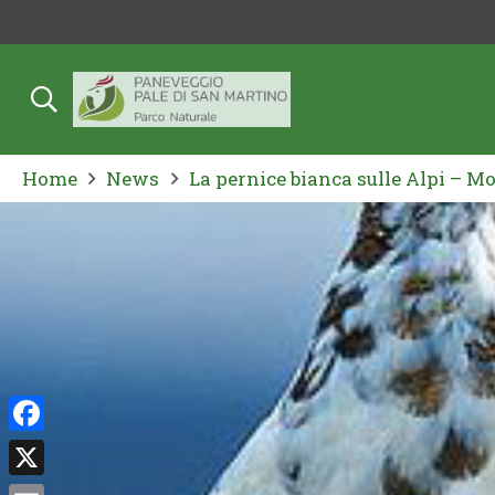
Home
News
La pernice bianca sulle Alpi – M
Facebook
X