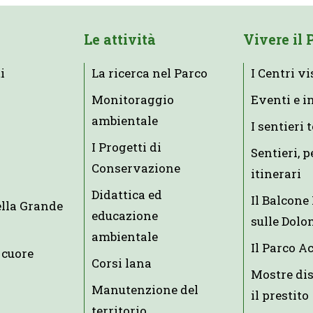
Le attività
Vivere il 
i
La ricerca nel Parco
I Centri vi
Monitoraggio
Eventi e i
ambientale
I sentieri 
I Progetti di
Sentieri, p
Conservazione
itinerari
Didattica ed
Il Balcon
ella Grande
educazione
sulle Dolo
ambientale
Il Parco A
 cuore
Corsi lana
Mostre dis
Manutenzione del
il prestito
territorio