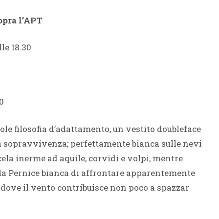
sopra l’APT
lle 18.30
0
le filosofia d’adattamento, un vestito doubleface
lla sopravvivenza; perfettamente bianca sulle nevi
 cela inerme ad aquile, corvidi e volpi, mentre
lla Pernice bianca di affrontare apparentemente
e, dove il vento contribuisce non poco a spazzar