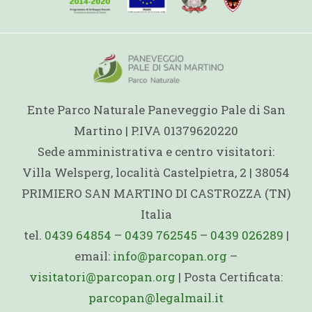
Ente Parco Naturale Paneveggio Pale di San
Martino | P.IVA 01379620220
Sede amministrativa e centro visitatori:
Villa Welsperg, località Castelpietra, 2 | 38054
PRIMIERO SAN MARTINO DI CASTROZZA (TN)
Italia
tel.
0439 64854
–
0439 762545
–
0439 026289
|
email:
info@parcopan.org
–
visitatori@parcopan.org
| Posta Certificata:
parcopan@legalmail.it