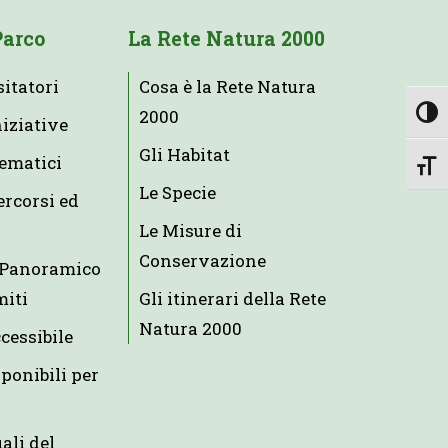
Parco
La Rete Natura 2000
sitatori
Cosa è la Rete Natura
2000
Attiv
niziative
Gli Habitat
tematici
Attiv
Le Specie
ercorsi ed
Le Misure di
Conservazione
e Panoramico
miti
Gli itinerari della Rete
Natura 2000
ccessibile
ponibili per
uali del