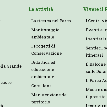
Le attività
Vivere il 
i
La ricerca nel Parco
I Centri vi
Monitoraggio
Eventi e i
ambientale
I sentieri 
I Progetti di
Sentieri, p
Conservazione
itinerari
Didattica ed
Il Balcon
ella Grande
educazione
sulle Dolo
ambientale
Il Parco A
 cuore
Corsi lana
Mostre dis
Manutenzione del
il prestito
territorio
tà
I tour virt