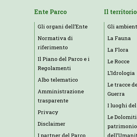
Ente Parco
Il territorio
Gli organi dell’Ente
Gli ambient
Normativa di
La Fauna
riferimento
La Flora
Il Piano del Parco e i
Le Rocce
Regolamenti
L’Idrologia
Albo telematico
Le tracce d
Amministrazione
Guerra
trasparente
I luoghi del
Privacy
Le Dolomiti
Disclaimer
patrimonio
I partner del Parco
dell’Umani