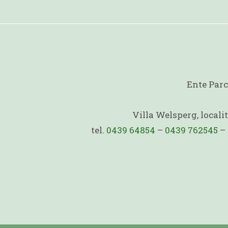
Ente Parc
Villa Welsperg, local
tel.
0439 64854
–
0439 762545
–