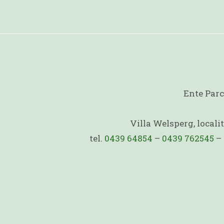
Ente Parc
Villa Welsperg, local
tel.
0439 64854
–
0439 762545
–