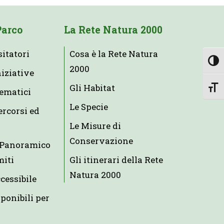
Parco
La Rete Natura 2000
sitatori
Cosa è la Rete Natura
Attiv
2000
niziative
Gli Habitat
Attiv
tematici
Le Specie
ercorsi ed
Le Misure di
Conservazione
e Panoramico
miti
Gli itinerari della Rete
Natura 2000
ccessibile
ponibili per