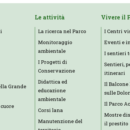
Le attività
Vivere il 
i
La ricerca nel Parco
I Centri vi
Monitoraggio
Eventi e i
ambientale
I sentieri 
I Progetti di
Sentieri, p
Conservazione
itinerari
Didattica ed
Il Balcon
ella Grande
educazione
sulle Dolo
ambientale
Il Parco A
 cuore
Corsi lana
Mostre dis
Manutenzione del
il prestito
territorio