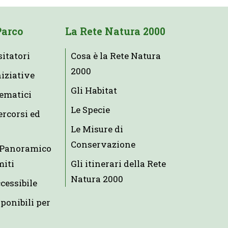
Parco
La Rete Natura 2000
sitatori
Cosa è la Rete Natura
2000
niziative
Gli Habitat
tematici
Le Specie
ercorsi ed
Le Misure di
Conservazione
e Panoramico
miti
Gli itinerari della Rete
Natura 2000
ccessibile
ponibili per