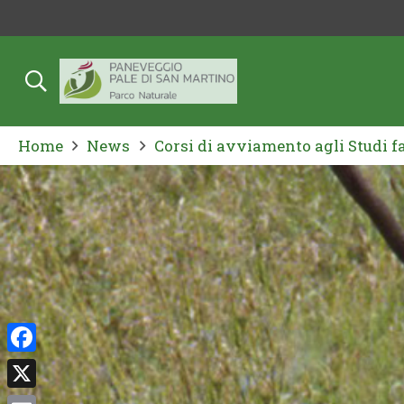
Home
News
Corsi di avviamento agli Studi f
Facebook
X