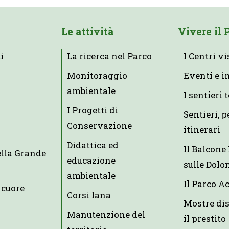
Le attività
Vivere il 
i
La ricerca nel Parco
I Centri vi
Monitoraggio
Eventi e i
ambientale
I sentieri 
I Progetti di
Sentieri, p
Conservazione
itinerari
Didattica ed
Il Balcon
ella Grande
educazione
sulle Dolo
ambientale
Il Parco A
 cuore
Corsi lana
Mostre dis
Manutenzione del
il prestito