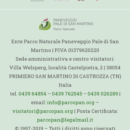
Ente Parco Naturale Paneveggio Pale di San
Martino | P.IVA 01379620220
Sede amministrativa e centro visitatori:
Villa Welsperg, località Castelpietra, 2 | 38054
PRIMIERO SAN MARTINO DI CASTROZZA (TN)
Italia
tel.
0439 64854
–
0439 762545
–
0439 026289
|
email:
info@parcopan.org
–
visitatori@parcopan.org
| Posta Certificata:
parcopan@legalmail.it
© 1997-2019 – Tutti i diritti sono riservati