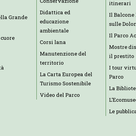
Conservazione
itinerari
Didattica ed
Il Balcon
ella Grande
educazione
sulle Dolo
ambientale
Il Parco A
 cuore
Corsi lana
Mostre dis
Manutenzione del
il prestito
territorio
tà
I tour virt
La Carta Europea del
Parco
Turismo Sostenibile
La Bibliot
Video del Parco
L’Ecomuse
Le pubblic