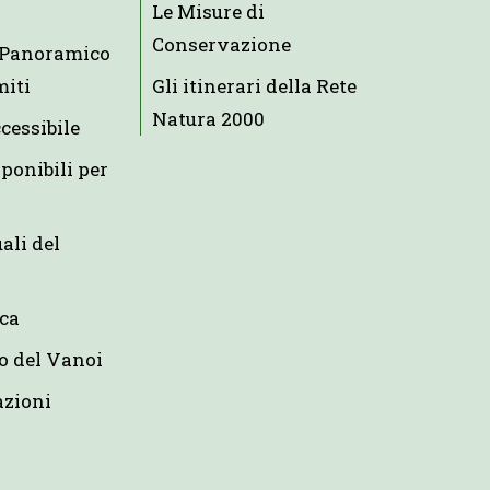
Le Misure di
Conservazione
e Panoramico
miti
Gli itinerari della Rete
Natura 2000
ccessibile
ponibili per
uali del
eca
o del Vanoi
azioni