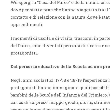
Welsperg, la “Casa del Parco” e della natura cir
dove pensieri e pratiche hanno viaggiato fra il “d
contatto e di relazione con la natura, dove è stat
apprendimenti.
I momenti di uscita e di visita, trascorsi in par
del Parco, sono diventati percorsi di ricerca e sc
protagonisti.
Dal percorso educativo della Scuola ad una pro
Negli anni scolastici ‘17-’18 e ‘18-’19 l’esperienza 
protagonisti hanno immaginato quali possibili e
bambini delle Scuole dell’Infanzia del Primiero.
carico di sorprese: mappe, giochi, storie, strume
scoperta lungo il percorso che potrà essere utili