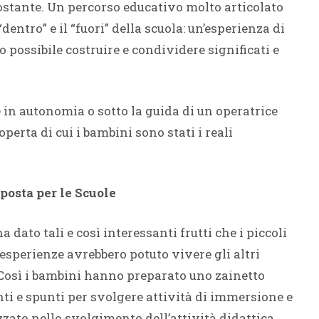
costante. Un percorso educativo molto articolato
entro” e il “fuori” della scuola: un’esperienza di
o possibile costruire e condividere significati e
te in autonomia o sotto la guida di un operatrice
operta di cui i bambini sono stati i reali
posta per le Scuole
ha dato tali e così interessanti frutti che i piccoli
sperienze avrebbero potuto vivere gli altri
 Così i bambini hanno preparato uno zainetto
nti e spunti per svolgere attività di immersione e
zzato nello svolgimento dell’attività didattica.