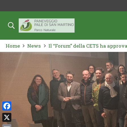
Home
News
Il “Forum” della CETS ha approvat
Facebook
X