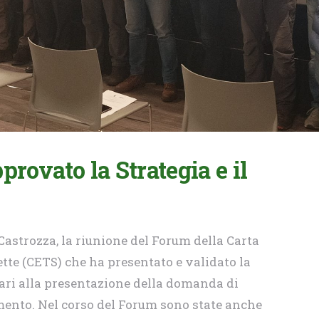
rovato la Strategia e il
Castrozza, la riunione del Forum della Carta
tte (CETS) che ha presentato e validato la
sari alla presentazione della domanda di
mento. Nel corso del Forum sono state anche