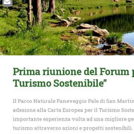
Email
Prima riunione del Forum p
Turismo Sostenibile”
Il Parco Naturale Paneveggio Pale di San Martino
adesione alla Carta Europea per il Turismo Sost
importante esperienza volta ad una migliore gest
turismo attraverso azioni e progetti sostenibili.