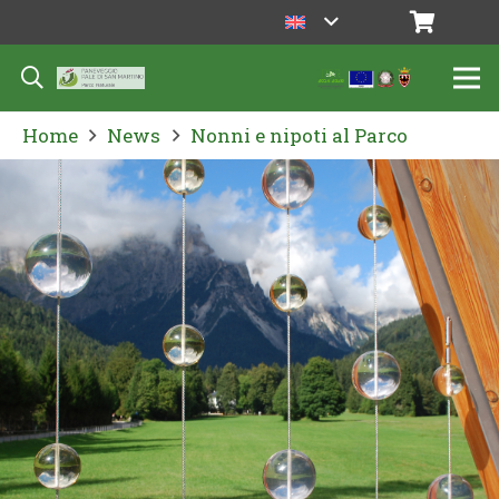
Home
News
Nonni e nipoti al Parco