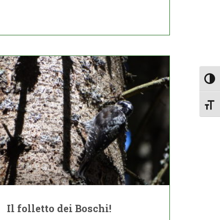
Togg
Toggl
Il folletto dei Boschi!