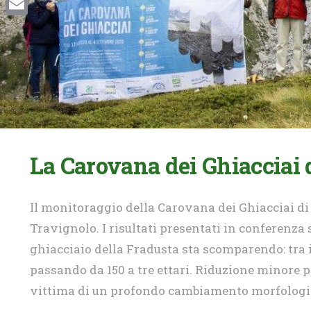
Email
La Carovana dei Ghiacciai 
Il monitoraggio della Carovana dei Ghiacciai di
Travignolo. I risultati presentati in conferenza
ghiacciaio della Fradusta sta scomparendo: tra il 
passando da 150 a tre ettari. Riduzione minore pe
vittima di un profondo cambiamento morfologic