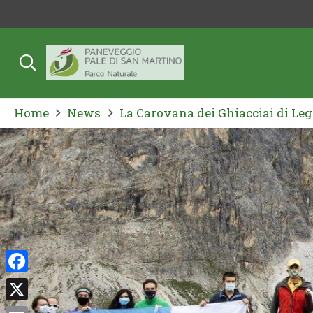
Home
News
La Carovana dei Ghiacciai di Le
Facebook
X