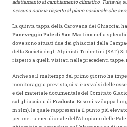
adattamento al cambiamento climatico. Tuttavia, su
nessuna notizia rispetto al piano nazionale che avr
La quinta tappa della Carovana dei Ghiacciai ha 
Paneveggio Pale di San Martino
nella splendi
dove sono situati due dei ghiacciai della Campa
della Società degli Alpinisti Tridentini (SAT.) Si 
rispetto a quelli visitati nelle precedenti tappe
Anche se il maltempo del primo giorno ha impe
monitoraggio previsto, ci si è avvalsi delle oss
e del materiale documentale del Comitato Glacio
sul ghiacciaio di
Fradusta
. Esso si sviluppa lun
m slm), la quale rappresenta il punto più elevato
perimetro meridionale dell’Altopiano delle Pale d
ghiacciaio si estendeva sull’altopiano su di un’a