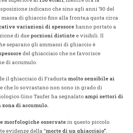
 disposizione indicano che sino agli anni ’90 del
 massa di ghiaccio fino alla fronte,a quota circa
cative variazioni di spessore
hanno portato a
zione di due
porzioni distinte
e visibili. Il
he separano gli ammassi di ghiaccio è
 spessore
del ghiacciaio che ne favorisce
one di accumulo.
de il ghiacciaio di Fradusta
molto sensibile ai
iose che lo sovrastano non sono in grado di
ciologico Gino Taufer ha segnalato
ampi settori di
a zona di accumulo.
he morfologiche osservate
in questo piccolo
e evidenze della “
morte di un ghiacciaio”
.