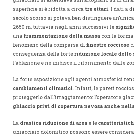
superficie si è ridotta a circa
tre ettari
. I dati a
secolo scorso si poteva ben distinguere un’unica
2650 m, tuttavia negli anni successivi le
signifi
una
frammentazione della massa
con la forma
fenomeno della comparsa di
finestre rocciose
c
conseguenza della forte
riduzione locale dello
l’ablazione e ne inibisce il rifornimento dalle z
La forte esposizione agli agenti atmosferici ren
cambiamenti climatici
. Infatti, le pareti rocc
proteggerlo dall’irraggiamento: l’operatore gla
ghiaccio privi di copertura nevosa anche nell
La
drastica riduzione di area
e le
caratteristic
ghiacciaio dolomitico possono essere considerat