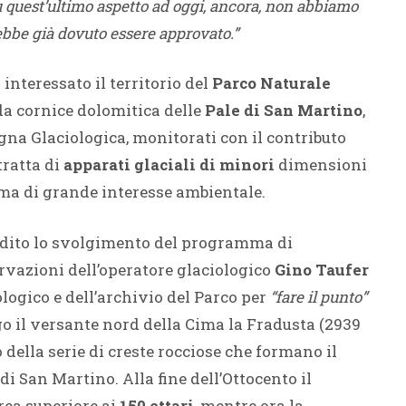
 quest’ultimo aspetto ad oggi, ancora, non abbiamo
ebbe già dovuto essere approvato.”
interessato il territorio del
Parco Naturale
da cornice dolomitica delle
Pale di San Martino
,
gna Glaciologica, monitorati con il contributo
tratta di
apparati glaciali di minori
dimensioni
, ma di grande interesse ambientale.
dito lo svolgimento del programma di
ervazioni dell’operatore glaciologico
Gino Taufer
logico e dell’archivio del Parco per
“fare il punto”
go il versante nord della Cima la Fradusta (2939
 della serie di creste rocciose che formano il
i San Martino. Alla fine dell’Ottocento il
rea superiore ai
150 ettari
, mentre ora la