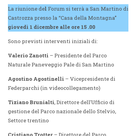
La riunione de
l
Forum si terrà a San Martino di
Castrozza presso la “Casa della Montagna”
giovedì 1 dicembre alle ore 15 .00
Sono previsti interventi iniziali di:
Valerio Zanotti
– Presidente del Parco
Naturale Paneveggio Pale di San Martino
Agostino Agostinelli
– Vicepresidente di
Federparchi (in videocollegamento)
Tiziano Brunialti
, Direttore dell’Ufficio di
gestione del Parco nazionale dello Stelvio,
Settore trentino
Cristiano Trotter
– Direttore del Parco