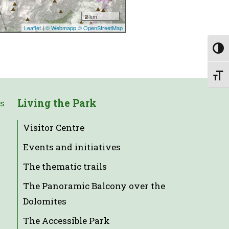
Togg
Toggl
Living the Park
es
Visitor Centre
Events and initiatives
The thematic trails
The Panoramic Balcony over the
Dolomites
The Accessible Park