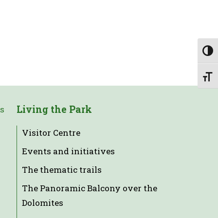
Togg
Toggl
Living the Park
es
Visitor Centre
Events and initiatives
The thematic trails
The Panoramic Balcony over the
Dolomites