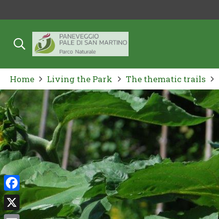
Home
Living the Park
The thematic trails
Facebook
X